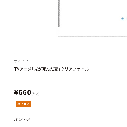
サイピク
TVアニメ「光が死んだ夏」クリアファイル
¥660
(税込)
終了間近
1
件
1件～1件