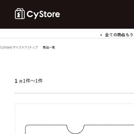
全ての商品
もう
ゲームソフト
B
CyStore(サイストア)トップ
商品一覧
アクリルスタンド
バ
ぬいぐるみ
ア
アームサポーター
ブ
モバイルグッズ
生
1
1件～1件
件
食玩
ア
文具
書
チケット