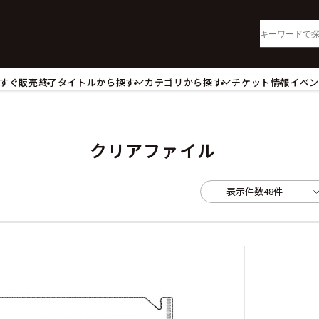
すぐ販売終了
タイトルから探す
カテゴリから探す
チケット情報
イベ
lu-ray・DVD
CD
ッジ
キーホルダー・ストラップ
ートボード
ステッカー・シール・カード
クリアファイル
レードホルダー
カードスリーブ・カード収納ケー
活雑貨
食品・飲料品
表示件数
48件
パレル衣類
アパレル小物
籍
コミック・小説