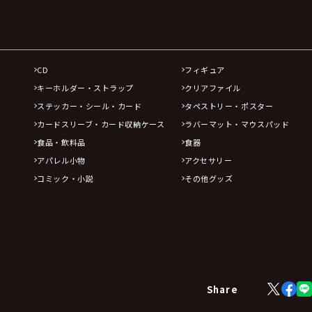
CD
フィギュア
キーホルダー・ストラップ
クリアファイル
ステッカー・シール・カード
タペストリー・ポスター
カードスリーブ・カード収納ケース
ラバーマット・マウスパッド
食品・飲料品
食器
アパレル小物
アクセサリー
コミック・小説
その他グッズ
X
Face
Share
(Twitter)