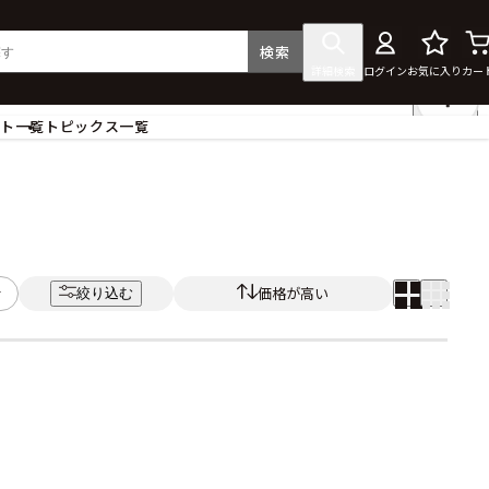
検索
詳細検索
ログイン
お気に入り
カー
ント一覧
トピックス一覧
フィギュア
クリアファイル
タペストリー・ポスター
ス
ラバーマット・マウスパッド
食器
価格が高い
絞り込む
アクセサリー
その他グッズ