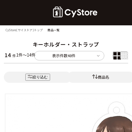
CyStore(サイストア)トップ
商品一覧
キーホルダー・ストラップ
14
1件～14件
表示件数
48件
件
商品名
絞り込む