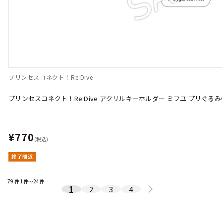
プリンセスコネクト！Re:Dive
プリンセスコネクト！Re:Dive アクリルキーホルダー ミフユ プリぐるみve
¥770
(税込)
終了間近
79
件
1件～24件
1
2
3
4