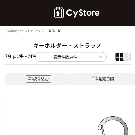
CyStore(サイストア)トップ
商品一覧
キーホルダー・ストラップ
79
1件～24件
表示件数
24件
件
発売日順
絞り込む