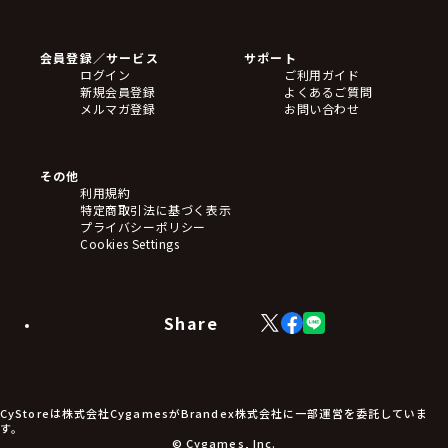
ゲームソフト
Blu-ray・DVD
CD
会員登録／サービス
サポート
フィギュア
ログイン
ご利用ガイド
アクリルスタンド
新規会員登録
よくあるご質問
バッジ
メルマガ登録
お問い合わせ
キーホルダー・ストラップ
クリアファイル
ぬいぐるみ
アートボード
その他
ステッカー・シール・カード
利用規約
タペストリー・ポスター
特定商取引法に基づく表示
アームサポーター
プライバシーポリシー
ブレードホルダー
Cookies Settings
カードスリーブ・カード収納ケース
ラバーマット・マウスパッド
モバイルグッズ
生活雑貨
Share
X
Facebook
LINE
食品・飲料品
(Twitter)
食器
食玩
アパレル衣類
アパレル小物
CyStoreは株式会社CygamesがBrandex株式会社に一部運営を委託していま
アクセサリー
す。
文具
© Cygames, Inc.