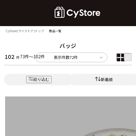
CyStore(サイストア)トップ
商品一覧
バッジ
102
73件～102件
表示件数
72件
件
新着順
絞り込む