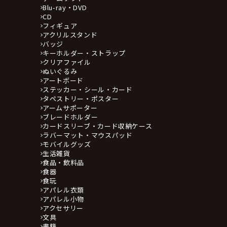
Blu-ray・DVD
CD
フィギュア
アクリルスタンド
バッジ
キーホルダー・ストラップ
クリアファイル
ぬいぐるみ
アートボード
ステッカー・シール・カード
タペストリー・ポスター
アームサポーター
ブレードホルダー
カードスリーブ・カード収納ケース
ラバーマット・マウスパッド
モバイルグッズ
生活雑貨
食品・飲料品
食器
食玩
アパレル衣類
アパレル小物
アクセサリー
文具
書籍