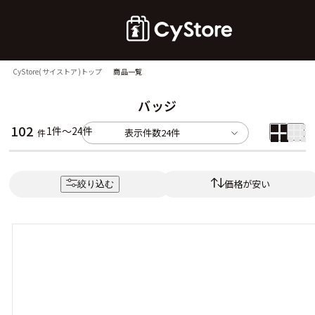
CyStore(サイストア)トップ
商品一覧
バッジ
102
1件～24件
表示件数
24件
件
価格が安い
絞り込む