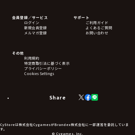
ゲームソフト
Blu-ray・DVD
CD
会員登録／サービス
サポート
フィギュア
ログイン
ご利用ガイド
アクリルスタンド
新規会員登録
よくあるご質問
バッジ
メルマガ登録
お問い合わせ
キーホルダー・ストラップ
クリアファイル
ぬいぐるみ
アートボード
その他
ステッカー・シール・カード
利用規約
タペストリー・ポスター
特定商取引法に基づく表示
アームサポーター
プライバシーポリシー
ブレードホルダー
Cookies Settings
カードスリーブ・カード収納ケース
ラバーマット・マウスパッド
モバイルグッズ
生活雑貨
Share
X
Facebook
LINE
食品・飲料品
(Twitter)
食器
食玩
アパレル衣類
アパレル小物
CyStoreは株式会社CygamesがBrandex株式会社に一部運営を委託していま
アクセサリー
す。
文具
© Cygames, Inc.