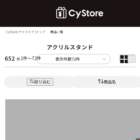
CyStore(サイストア)トップ
商品一覧
アクリルスタンド
652
1件～72件
表示件数
72件
件
商品名
絞り込む