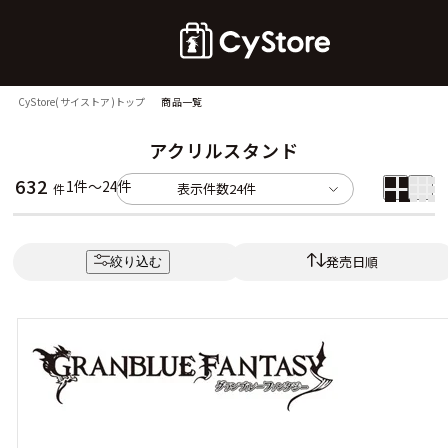
CyStore(サイストア)トップ
商品一覧
アクリルスタンド
632
1件～24件
表示件数
24件
件
発売日順
絞り込む