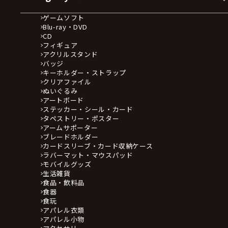
ゲームソフト
Blu-ray・DVD
CD
フィギュア
アクリルスタンド
バッジ
キーホルダー・ストラップ
クリアファイル
ぬいぐるみ
アートボード
ステッカー・シール・カード
タペストリー・ポスター
アームサポーター
ブレードホルダー
カードスリーブ・カード収納ケース
ラバーマット・マウスパッド
モバイルグッズ
生活雑貨
食品・飲料品
食器
食玩
アパレル衣類
アパレル小物