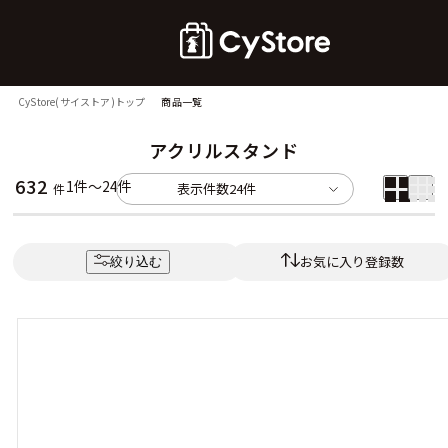
CyStore(サイストア)トップ
商品一覧
アクリルスタンド
632
1件～24件
表示件数
24件
件
お気に入り登録数
絞り込む