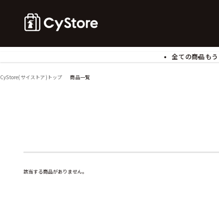
全ての商品
もう
ゲームソフト
B
CyStore(サイストア)トップ
商品一覧
アクリルスタンド
バ
ぬいぐるみ
ア
アームサポーター
ブ
モバイルグッズ
生
食玩
ア
文具
書
チケット
該当する商品がありません。