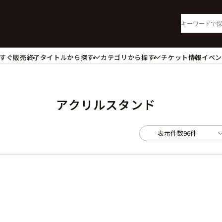
すぐ販売終了
タイトルから探す
カテゴリから探す
チケット情報
イベ
lu-ray・DVD
CD
ッジ
キーホルダー・ストラップ
ートボード
ステッカー・シール・カード
アクリルスタンド
レードホルダー
カードスリーブ・カード収納ケー
活雑貨
食品・飲料品
表示件数
96件
パレル衣類
アパレル小物
籍
コミック・小説