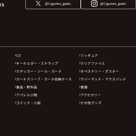
@Cygames_goods
@Cygames_goods
NS
CD
フィギュア
キーホルダー・ストラップ
クリアファイル
ステッカー・シール・カード
タペストリー・ポスター
カードスリーブ・カード収納ケース
ラバーマット・マウスパッド
食品・飲料品
食器
アパレル小物
アクセサリー
コミック・小説
その他グッズ