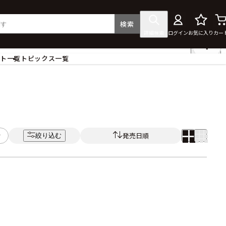
検索
詳細検索
ログイン
お気に入り
カー
ント一覧
トピックス一覧
フィギュア
クリアファイル
タペストリー・ポスター
ス
ラバーマット・マウスパッド
食器
発売日順
絞り込む
アクセサリー
その他グッズ