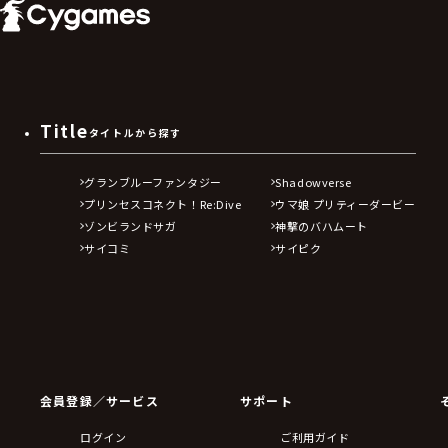
Title
タイトルから探す
グランブルーファンタジー
Shadowverse
プリンセスコネクト！Re:Dive
ウマ娘 プリティーダービー
ゾンビランドサガ
神撃のバハムート
サイコミ
サイピク
会員登録／サービス
サポート
ログイン
ご利用ガイド