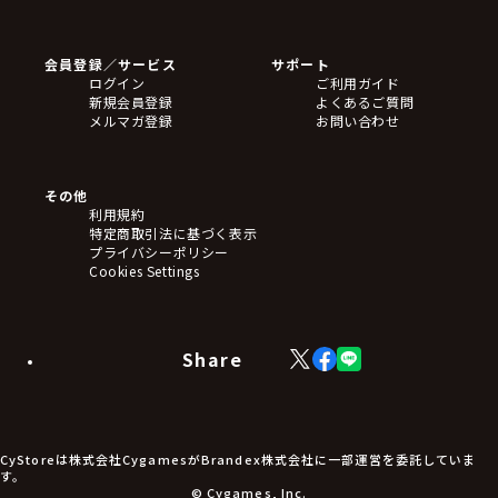
ゲームソフト
Blu-ray・DVD
CD
会員登録／サービス
サポート
フィギュア
ログイン
ご利用ガイド
アクリルスタンド
新規会員登録
よくあるご質問
バッジ
メルマガ登録
お問い合わせ
キーホルダー・ストラップ
クリアファイル
ぬいぐるみ
アートボード
その他
ステッカー・シール・カード
利用規約
タペストリー・ポスター
特定商取引法に基づく表示
アームサポーター
プライバシーポリシー
ブレードホルダー
Cookies Settings
カードスリーブ・カード収納ケース
ラバーマット・マウスパッド
モバイルグッズ
生活雑貨
Share
X
Facebook
LINE
食品・飲料品
(Twitter)
食器
食玩
アパレル衣類
アパレル小物
CyStoreは株式会社CygamesがBrandex株式会社に一部運営を委託していま
アクセサリー
す。
文具
© Cygames, Inc.