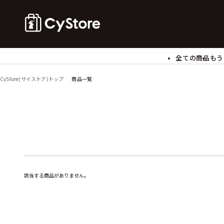
全ての商品
もう
ゲームソフト
B
CyStore(サイストア)トップ
商品一覧
アクリルスタンド
バ
ぬいぐるみ
ア
アームサポーター
ブ
モバイルグッズ
生
食玩
ア
文具
書
チケット
該当する商品がありません。