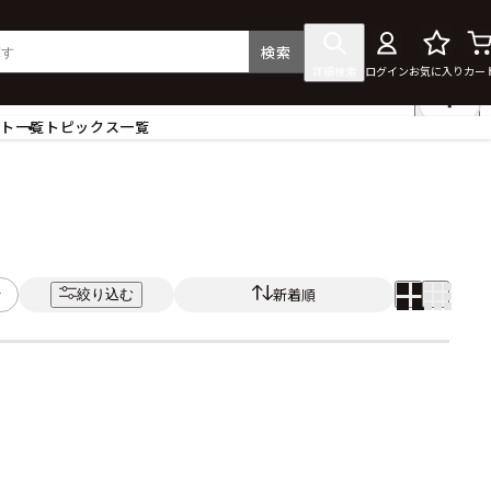
検索
詳細検索
ログイン
お気に入り
カー
ント一覧
トピックス一覧
フィギュア
クリアファイル
タペストリー・ポスター
ス
ラバーマット・マウスパッド
食器
新着順
絞り込む
アクセサリー
その他グッズ