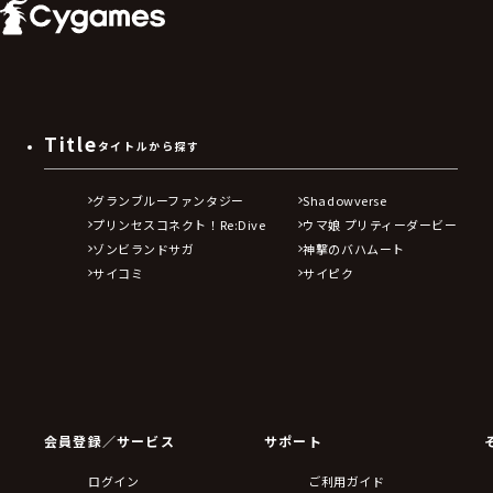
Title
タイトルから探す
グランブルーファンタジー
Shadowverse
プリンセスコネクト！Re:Dive
ウマ娘 プリティーダービー
ゾンビランドサガ
神撃のバハムート
サイコミ
サイピク
会員登録／サービス
サポート
ログイン
ご利用ガイド