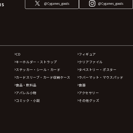
@Cygames_goods
@Cygames_goods
NS
CD
フィギュア
キーホルダー・ストラップ
クリアファイル
ステッカー・シール・カード
タペストリー・ポスター
カードスリーブ・カード収納ケース
ラバーマット・マウスパッド
食品・飲料品
食器
アパレル小物
アクセサリー
コミック・小説
その他グッズ