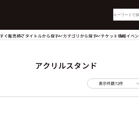
すぐ販売終了
タイトルから探す
カテゴリから探す
チケット情報
イベ
lu-ray・DVD
CD
ッジ
キーホルダー・ストラップ
ートボード
ステッカー・シール・カード
アクリルスタンド
レードホルダー
カードスリーブ・カード収納ケー
活雑貨
食品・飲料品
表示件数
72件
パレル衣類
アパレル小物
籍
コミック・小説