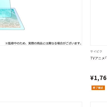
サイピク
TVアニメ
¥1,7
終了間近