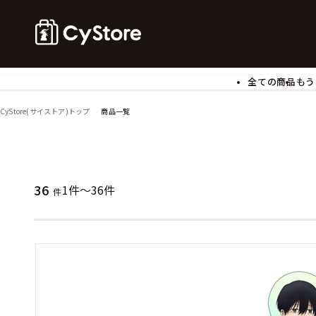
全ての商品
もう
ゲームソフト
B
CyStore(サイストア)トップ
商品一覧
アクリルスタンド
バ
ぬいぐるみ
ア
アームサポーター
ブ
モバイルグッズ
生
36
1件～36件
件
食玩
ア
文具
書
チケット