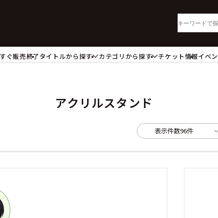
すぐ販売終了
タイトルから探す
カテゴリから探す
チケット情報
イベ
lu-ray・DVD
CD
ッジ
キーホルダー・ストラップ
ートボード
ステッカー・シール・カード
アクリルスタンド
レードホルダー
カードスリーブ・カード収納ケー
活雑貨
食品・飲料品
表示件数
96件
パレル衣類
アパレル小物
籍
コミック・小説