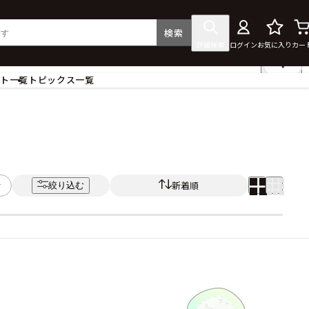
検索
詳細検索
ログイン
お気に入り
カー
ント一覧
トピックス一覧
フィギュア
クリアファイル
タペストリー・ポスター
ス
ラバーマット・マウスパッド
食器
新着順
絞り込む
アクセサリー
その他グッズ