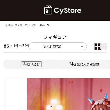
CyStore(サイストア)トップ
商品一覧
フィギュア
86
1件～72件
表示件数
72件
件
お気に入り登録数
絞り込む