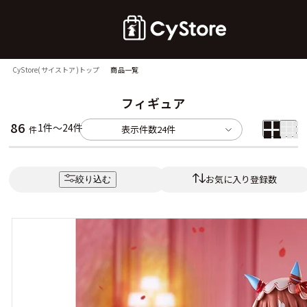
CyStore(サイストア)トップ
商品一覧
フィギュア
86
1件～24件
表示件数
24件
件
お気に入り登録数
絞り込む