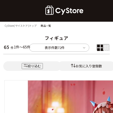
CyStore(サイストア)トップ
商品一覧
フィギュア
65
1件～65件
表示件数
72件
件
お気に入り登録数
絞り込む