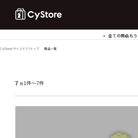
全ての商品
もう
ゲームソフト
B
CyStore(サイストア)トップ
商品一覧
アクリルスタンド
バ
ぬいぐるみ
ア
アームサポーター
ブ
モバイルグッズ
生
7
1件～7件
件
食玩
ア
文具
書
チケット