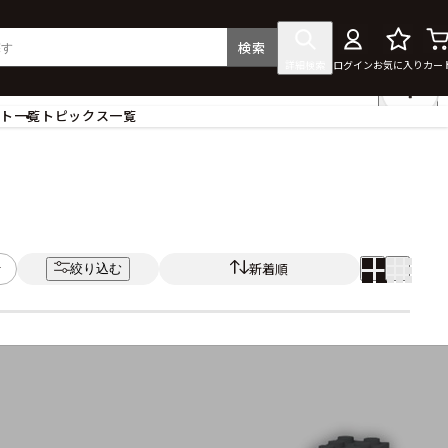
検索
詳細検索
ログイン
お気に入り
カー
ント一覧
トピックス一覧
フィギュア
クリアファイル
タペストリー・ポスター
ス
ラバーマット・マウスパッド
食器
新着順
絞り込む
アクセサリー
その他グッズ