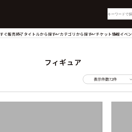
すぐ販売終了
タイトルから探す
カテゴリから探す
チケット情報
イベ
lu-ray・DVD
CD
ッジ
キーホルダー・ストラップ
ートボード
ステッカー・シール・カード
フィギュア
レードホルダー
カードスリーブ・カード収納ケー
活雑貨
食品・飲料品
表示件数
72件
パレル衣類
アパレル小物
籍
コミック・小説