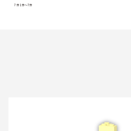
7
件
1件～7件