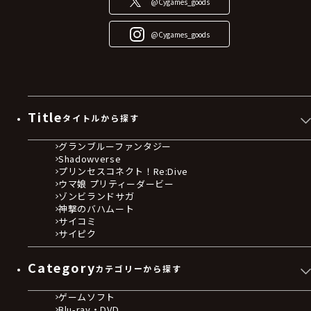
@Cygames_goods
@Cygames_goods
Title
タイトルから探す
グランブルーファンタジー
Shadowverse
プリンセスコネクト！Re:Dive
ウマ娘 プリティーダービー
ゾンビランドサガ
神撃のバハムート
サイコミ
サイピク
Category
カテゴリーから探す
ゲームソフト
Blu-ray・DVD