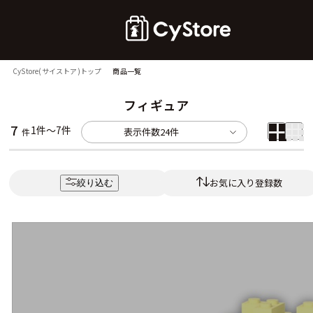
CyStore(サイストア)トップ
商品一覧
フィギュア
7
1件～7件
表示件数
24件
件
お気に入り登録数
絞り込む