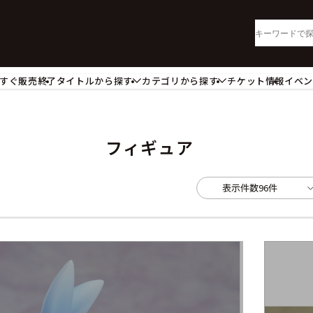
すぐ販売終了
タイトルから探す
カテゴリから探す
チケット情報
イベ
lu-ray・DVD
CD
ッジ
キーホルダー・ストラップ
ートボード
ステッカー・シール・カード
フィギュア
レードホルダー
カードスリーブ・カード収納ケー
活雑貨
食品・飲料品
表示件数
96件
パレル衣類
アパレル小物
籍
コミック・小説