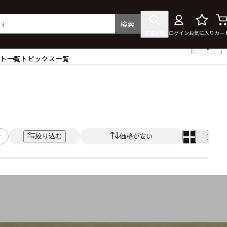
検索
詳細検索
ログイン
お気に入り
カー
ント一覧
トピックス一覧
フィギュア
クリアファイル
タペストリー・ポスター
ス
ラバーマット・マウスパッド
食器
価格が安い
絞り込む
アクセサリー
その他グッズ