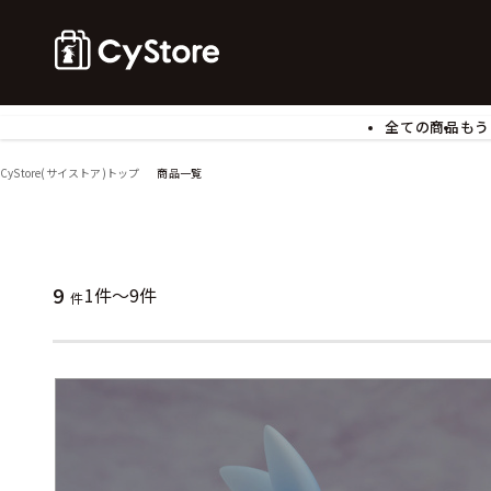
全ての商品
もう
ゲームソフト
B
CyStore(サイストア)トップ
商品一覧
アクリルスタンド
バ
ぬいぐるみ
ア
アームサポーター
ブ
モバイルグッズ
生
9
1件～9件
件
食玩
ア
文具
書
チケット