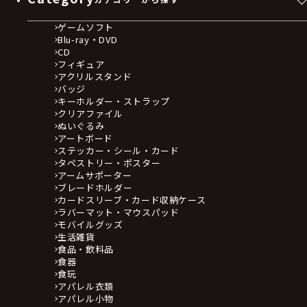
ゲームソフト
Blu-ray・DVD
CD
フィギュア
アクリルスタンド
バッジ
キーホルダー・ストラップ
クリアファイル
ぬいぐるみ
アートボード
ステッカー・シール・カード
タペストリー・ポスター
アームサポーター
ブレードホルダー
カードスリーブ・カード収納ケース
ラバーマット・マウスパッド
モバイルグッズ
生活雑貨
食品・飲料品
食器
食玩
アパレル衣類
アパレル小物