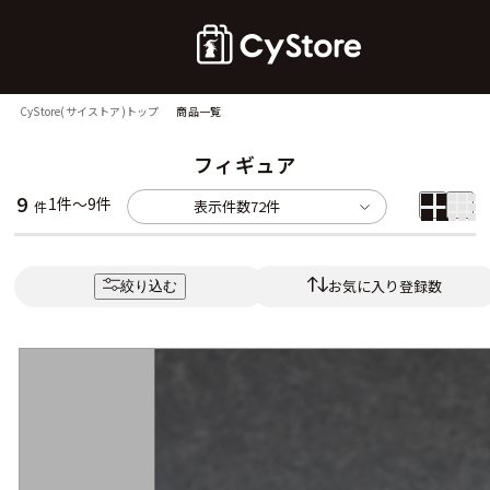
CyStore(サイストア)トップ
商品一覧
フィギュア
9
1件～9件
表示件数
72件
件
お気に入り登録数
絞り込む