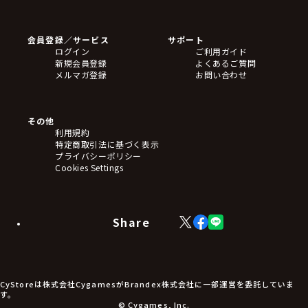
ゲームソフト
Blu-ray・DVD
CD
会員登録／サービス
サポート
フィギュア
ログイン
ご利用ガイド
アクリルスタンド
新規会員登録
よくあるご質問
バッジ
メルマガ登録
お問い合わせ
キーホルダー・ストラップ
クリアファイル
ぬいぐるみ
アートボード
その他
ステッカー・シール・カード
利用規約
タペストリー・ポスター
特定商取引法に基づく表示
アームサポーター
プライバシーポリシー
ブレードホルダー
Cookies Settings
カードスリーブ・カード収納ケース
ラバーマット・マウスパッド
モバイルグッズ
生活雑貨
Share
X
Facebook
LINE
食品・飲料品
(Twitter)
食器
食玩
アパレル衣類
アパレル小物
CyStoreは株式会社CygamesがBrandex株式会社に一部運営を委託していま
アクセサリー
す。
文具
© Cygames, Inc.