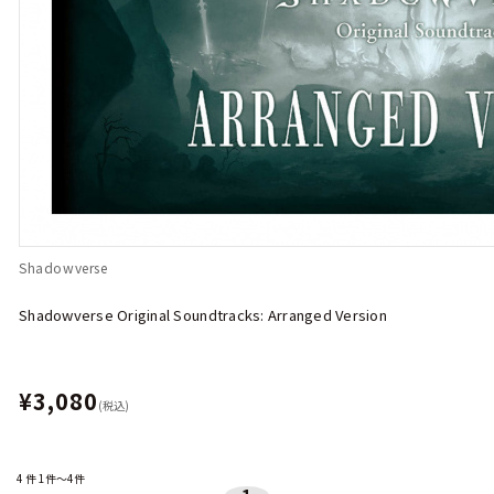
Shadowverse
Shadowverse Original Soundtracks: Arranged Version
¥3,080
(税込)
4
件
1件～4件