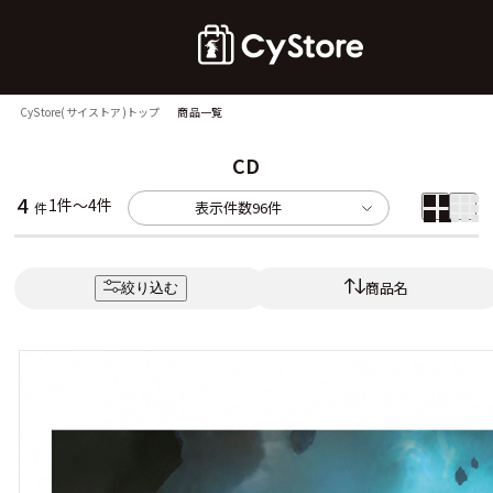
CyStore(サイストア)トップ
商品一覧
CD
4
1件～4件
表示件数
96件
件
商品名
絞り込む