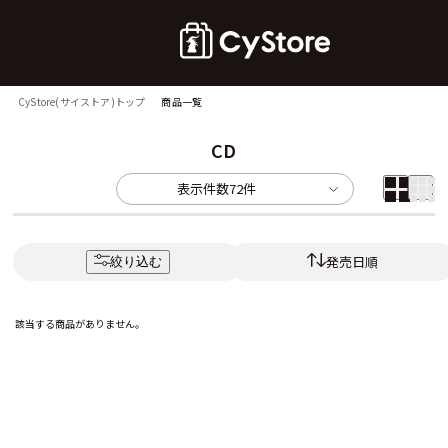
CyStore(サイストア)トップ
商品一覧
CD
表示件数
72件
発売日順
絞り込む
該当する商品がありません。