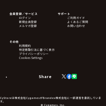
ゲームソフト
Blu-ray・DVD
CD
会員登録／サービス
サポート
フィギュア
ログイン
ご利用ガイド
アクリルスタンド
新規会員登録
よくあるご質問
バッジ
メルマガ登録
お問い合わせ
キーホルダー・ストラップ
クリアファイル
ぬいぐるみ
アートボード
その他
ステッカー・シール・カード
利用規約
タペストリー・ポスター
特定商取引法に基づく表示
アームサポーター
プライバシーポリシー
ブレードホルダー
Cookies Settings
カードスリーブ・カード収納ケース
ラバーマット・マウスパッド
モバイルグッズ
生活雑貨
Share
X
Facebook
LINE
食品・飲料品
(Twitter)
食器
食玩
アパレル衣類
アパレル小物
CyStoreは株式会社CygamesがBrandex株式会社に一部運営を委託していま
アクセサリー
す。
文具
© Cygames, Inc.