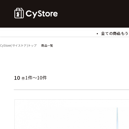
全ての商品
もう
ゲームソフト
B
CyStore(サイストア)トップ
商品一覧
アクリルスタンド
バ
ぬいぐるみ
ア
アームサポーター
ブ
モバイルグッズ
生
10
1件～10件
件
食玩
ア
文具
書
チケット