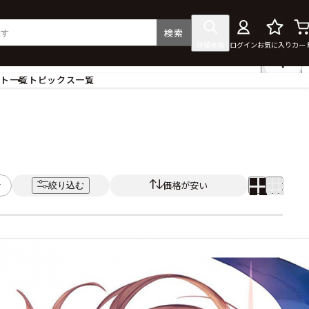
検索
詳細検索
ログイン
お気に入り
カー
ント一覧
トピックス一覧
フィギュア
クリアファイル
タペストリー・ポスター
ス
ラバーマット・マウスパッド
食器
価格が安い
絞り込む
アクセサリー
その他グッズ