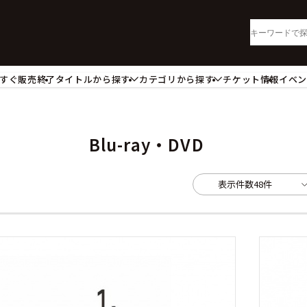
すぐ販売終了
タイトルから探す
カテゴリから探す
チケット情報
イベ
lu-ray・DVD
CD
ッジ
キーホルダー・ストラップ
ートボード
ステッカー・シール・カード
Blu-ray・DVD
レードホルダー
カードスリーブ・カード収納ケー
活雑貨
食品・飲料品
表示件数
48件
パレル衣類
アパレル小物
籍
コミック・小説