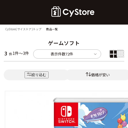
CyStore(サイストア)トップ
商品一覧
ゲームソフト
3
1件～3件
表示件数
72件
件
価格が安い
絞り込む