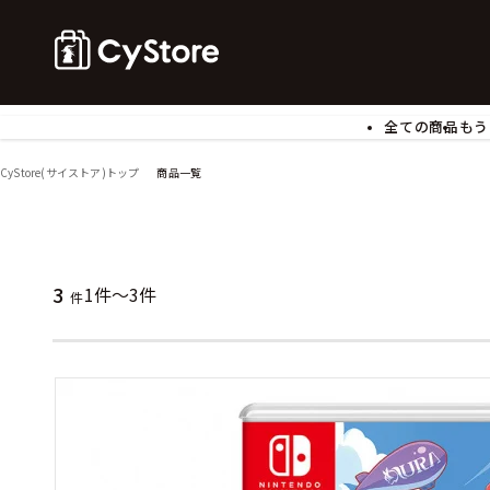
全ての商品
もう
ゲームソフト
B
CyStore(サイストア)トップ
商品一覧
アクリルスタンド
バ
ぬいぐるみ
ア
アームサポーター
ブ
モバイルグッズ
生
3
1件～3件
件
食玩
ア
文具
書
チケット