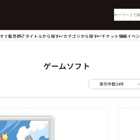
すぐ販売終了
タイトルから探す
カテゴリから探す
チケット情報
イベ
lu-ray・DVD
CD
ッジ
キーホルダー・ストラップ
ートボード
ステッカー・シール・カード
ゲームソフト
レードホルダー
カードスリーブ・カード収納ケー
活雑貨
食品・飲料品
表示件数
24件
パレル衣類
アパレル小物
籍
コミック・小説