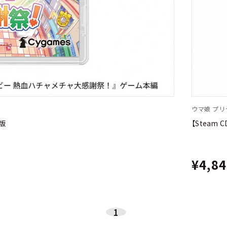
ウマ娘 プ
版
【Stea
¥4,8
1