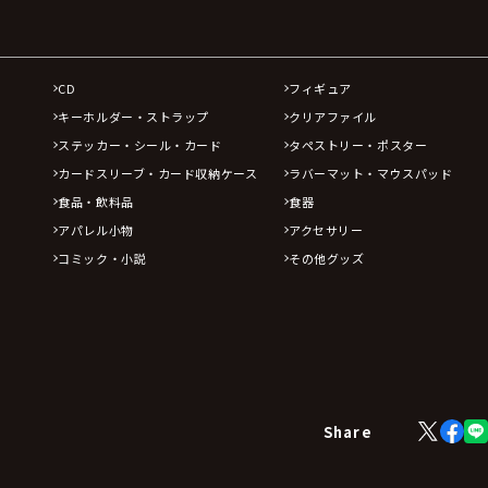
CD
フィギュア
キーホルダー・ストラップ
クリアファイル
ステッカー・シール・カード
タペストリー・ポスター
カードスリーブ・カード収納ケース
ラバーマット・マウスパッド
食品・飲料品
食器
アパレル小物
アクセサリー
コミック・小説
その他グッズ
X
Face
Share
(Twitter)