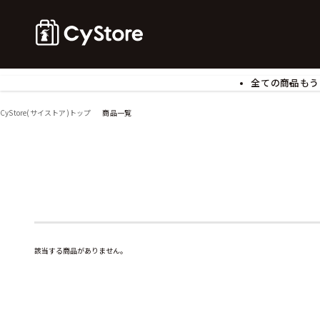
全ての商品
もう
ゲームソフト
B
CyStore(サイストア)トップ
商品一覧
アクリルスタンド
バ
ぬいぐるみ
ア
アームサポーター
ブ
モバイルグッズ
生
食玩
ア
文具
書
チケット
該当する商品がありません。