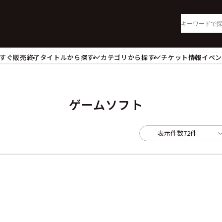
すぐ販売終了
タイトルから探す
カテゴリから探す
チケット情報
イベ
lu-ray・DVD
CD
ッジ
キーホルダー・ストラップ
ートボード
ステッカー・シール・カード
ゲームソフト
レードホルダー
カードスリーブ・カード収納ケー
活雑貨
食品・飲料品
表示件数
72件
パレル衣類
アパレル小物
籍
コミック・小説