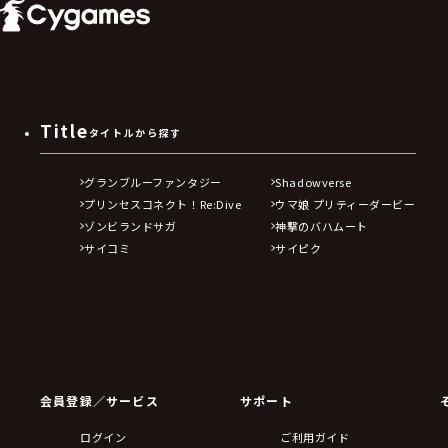
Title
タイトルから探す
グランブルーファンタジー
Shadowverse
プリンセスコネクト！Re:Dive
ウマ娘 プリティーダービー
ゾンビランドサガ
神撃のバハムート
サイコミ
サイピク
会員登録／サービス
サポート
ログイン
ご利用ガイド