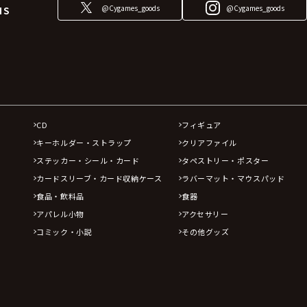
@Cygames_goods
@Cygames_goods
NS
CD
フィギュア
キーホルダー・ストラップ
クリアファイル
ステッカー・シール・カード
タペストリー・ポスター
カードスリーブ・カード収納ケース
ラバーマット・マウスパッド
食品・飲料品
食器
アパレル小物
アクセサリー
コミック・小説
その他グッズ