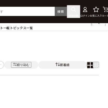
検索
詳細検索
ログイン
お気に入り
カー
ント一覧
トピックス一覧
フィギュア
クリアファイル
タペストリー・ポスター
ス
ラバーマット・マウスパッド
食器
新着順
絞り込む
アクセサリー
その他グッズ