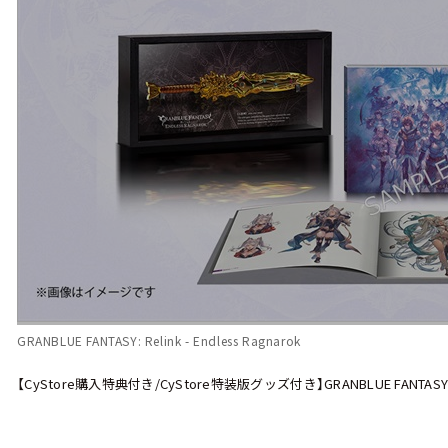
GRANBLUE FANTASY: Relink - Endless Ragnarok
【CyStore購入特典付き/CyStore特装版グッズ付き】GRANBLUE FANTASY: Relink