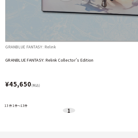
GRANBLUE FANTASY: Relink
GRANBLUE FANTASY: Relink Collector's Edition
¥45,650
(税込)
13
件
1件～13件
1