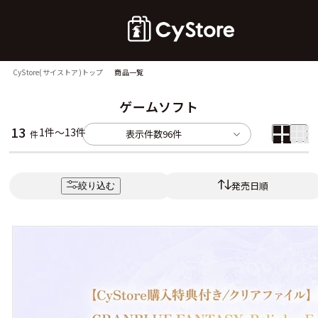
CyStore(サイストア)トップ
商品一覧
ゲームソフト
13
1件～13件
表示件数
96件
件
発売日順
絞り込む