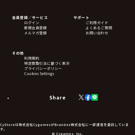
ゲームソフト
Blu-ray・DVD
CD
会員登録／サービス
サポート
フィギュア
ログイン
ご利用ガイド
アクリルスタンド
新規会員登録
よくあるご質問
バッジ
メルマガ登録
お問い合わせ
キーホルダー・ストラップ
クリアファイル
ぬいぐるみ
アートボード
その他
ステッカー・シール・カード
利用規約
タペストリー・ポスター
特定商取引法に基づく表示
アームサポーター
プライバシーポリシー
ブレードホルダー
Cookies Settings
カードスリーブ・カード収納ケース
ラバーマット・マウスパッド
モバイルグッズ
生活雑貨
Share
X
Facebook
LINE
食品・飲料品
(Twitter)
食器
食玩
アパレル衣類
アパレル小物
CyStoreは株式会社CygamesがBrandex株式会社に一部運営を委託していま
アクセサリー
す。
文具
© Cygames, Inc.