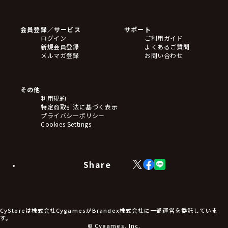
ゲームソフト
Blu-ray・DVD
CD
会員登録／サービス
サポート
フィギュア
ログイン
ご利用ガイド
アクリルスタンド
新規会員登録
よくあるご質問
バッジ
メルマガ登録
お問い合わせ
キーホルダー・ストラップ
クリアファイル
ぬいぐるみ
アートボード
その他
ステッカー・シール・カード
利用規約
タペストリー・ポスター
特定商取引法に基づく表示
アームサポーター
プライバシーポリシー
ブレードホルダー
Cookies Settings
カードスリーブ・カード収納ケース
ラバーマット・マウスパッド
モバイルグッズ
生活雑貨
Share
X
Facebook
LINE
食品・飲料品
(Twitter)
食器
食玩
アパレル衣類
アパレル小物
CyStoreは株式会社CygamesがBrandex株式会社に一部運営を委託していま
アクセサリー
す。
文具
© Cygames, Inc.