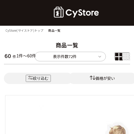
CyStore(サイストア)トップ
商品一覧
商品一覧
60
1件～60件
表示件数
72件
件
価格が安い
絞り込む