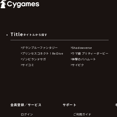
Title
タイトルから探す
グランブルーファンタジー
Shadowverse
プリンセスコネクト！Re:Dive
ウマ娘 プリティーダービー
ゾンビランドサガ
神撃のバハムート
サイコミ
サイピク
会員登録／サービス
サポート
ログイン
ご利用ガイド