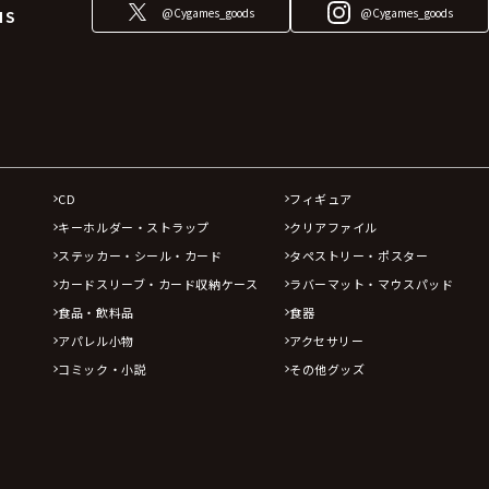
@Cygames_goods
@Cygames_goods
NS
CD
フィギュア
キーホルダー・ストラップ
クリアファイル
ステッカー・シール・カード
タペストリー・ポスター
カードスリーブ・カード収納ケース
ラバーマット・マウスパッド
食品・飲料品
食器
アパレル小物
アクセサリー
コミック・小説
その他グッズ