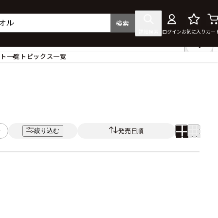
検索
詳細検索
ログイン
お気に入り
カー
ント一覧
トピックス一覧
フィギュア
クリアファイル
タペストリー・ポスター
ス
ラバーマット・マウスパッド
食器
発売日順
絞り込む
アクセサリー
その他グッズ