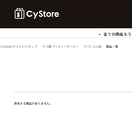
全ての商品
もう
ゲームソフト
B
CyStore(サイストア)トップ
ウマ娘 プリティーダービー
アパレル小物
商品一覧
アクリルスタンド
バ
ぬいぐるみ
ア
アームサポーター
ブ
モバイルグッズ
生
食玩
ア
文具
書
チケット
該当する商品がありません。