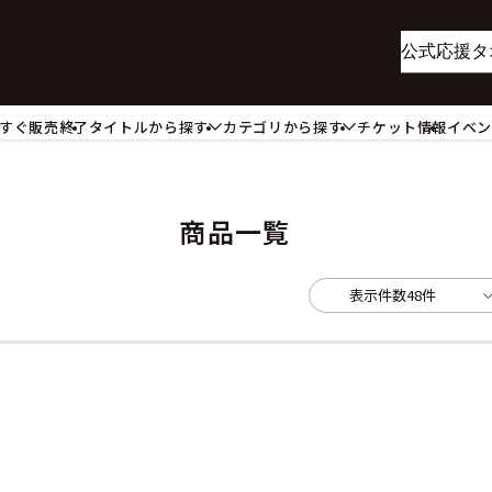
すぐ販売終了
タイトルから探す
カテゴリから探す
チケット情報
イベ
lu-ray・DVD
CD
ッジ
キーホルダー・ストラップ
ートボード
ステッカー・シール・カード
商品一覧
レードホルダー
カードスリーブ・カード収納ケー
活雑貨
食品・飲料品
表示件数
48件
パレル衣類
アパレル小物
籍
コミック・小説