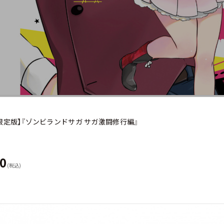
re限定版】『ゾンビランドサガ サガ激闘修行編』
00
(税込)