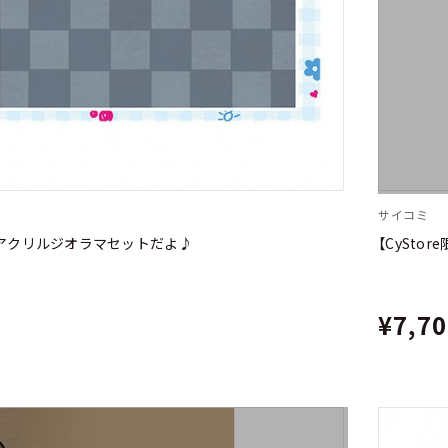
サイコミ
よ アクリルジオラマセットだよ♪
【CySto
¥7,7