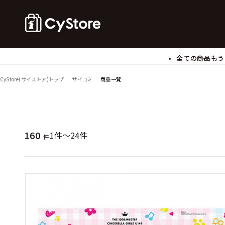
全ての商品
もう
ゲームソフト
B
CyStore(サイストア)トップ
サイコミ
商品一覧
アクリルスタンド
バ
ぬいぐるみ
ア
アームサポーター
ブ
モバイルグッズ
生
160
1件～24件
件
食玩
ア
文具
書
チケット