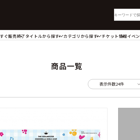
すぐ販売終了
タイトルから探す
カテゴリから探す
チケット情報
イベ
lu-ray・DVD
CD
ッジ
キーホルダー・ストラップ
ートボード
ステッカー・シール・カード
商品一覧
レードホルダー
カードスリーブ・カード収納ケー
活雑貨
食品・飲料品
表示件数
24件
パレル衣類
アパレル小物
籍
コミック・小説