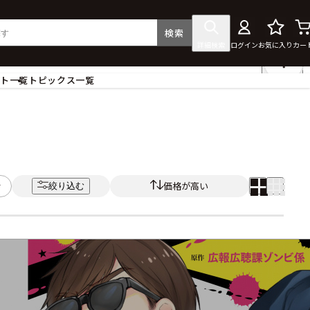
検索
詳細検索
ログイン
お気に入り
カー
ント一覧
トピックス一覧
フィギュア
クリアファイル
タペストリー・ポスター
ス
ラバーマット・マウスパッド
食器
価格が高い
絞り込む
アクセサリー
その他グッズ