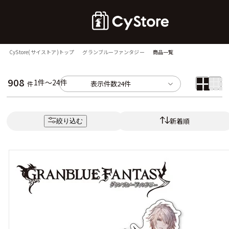
CyStore(サイストア)トップ
グランブルーファンタジー
商品一覧
908
1件～24件
表示件数
24件
件
新着順
絞り込む