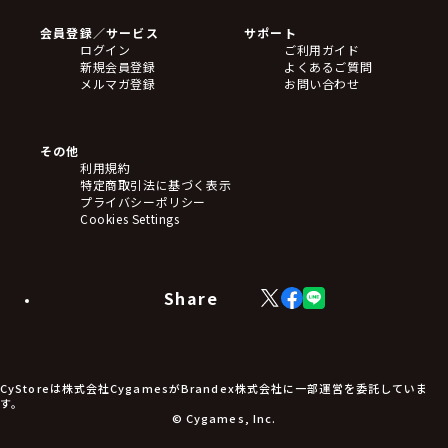
Blu-ray・DVD
CD
会員登録／サービス
サポート
フィギュア
ログイン
ご利用ガイド
アクリルスタンド
新規会員登録
よくあるご質問
バッジ
メルマガ登録
お問い合わせ
キーホルダー・ストラップ
クリアファイル
ぬいぐるみ
アートボード
その他
ステッカー・シール・カード
利用規約
タペストリー・ポスター
特定商取引法に基づく表示
アームサポーター
プライバシーポリシー
ブレードホルダー
Cookies Settings
カードスリーブ・カード収納ケース
ラバーマット・マウスパッド
モバイルグッズ
生活雑貨
Share
X
Facebook
LINE
食品・飲料品
(Twitter)
食器
食玩
アパレル衣類
アパレル小物
CyStoreは株式会社CygamesがBrandex株式会社に一部運営を委託していま
アクセサリー
す。
文具
© Cygames, Inc.
書籍