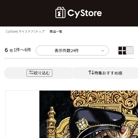
CyStore(サイストア)トップ
商品一覧
6
1件～6件
表示件数
24件
件
特集おすすめ順
絞り込む