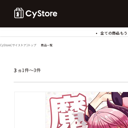
全ての商品
もう
ゲームソフト
B
CyStore(サイストア)トップ
商品一覧
アクリルスタンド
バ
ぬいぐるみ
ア
アームサポーター
ブ
3
1件～3件
モバイルグッズ
生
件
食玩
ア
文具
書
チケット