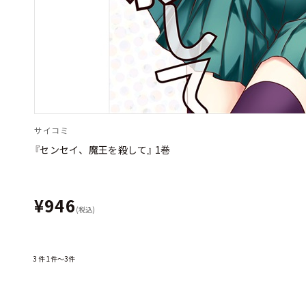
サイコミ
『センセイ、魔王を殺して』 1巻
¥946
(税込)
3
件
1件～3件