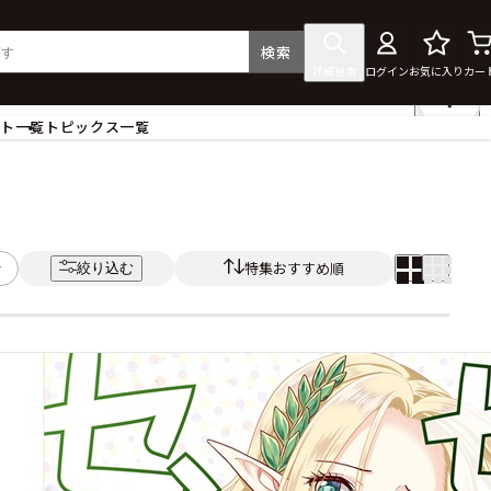
検索
詳細検索
ログイン
お気に入り
カー
ント一覧
トピックス一覧
フィギュア
クリアファイル
タペストリー・ポスター
ス
ラバーマット・マウスパッド
特集おすすめ順
絞り込む
食器
アクセサリー
その他グッズ