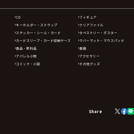
CD
フィギュア
キーホルダー・ストラップ
クリアファイル
ステッカー・シール・カード
タペストリー・ポスター
カードスリーブ・カード収納ケース
ラバーマット・マウスパッド
食品・飲料品
食器
アパレル小物
アクセサリー
コミック・小説
その他グッズ
X
Face
Share
(Twitter)