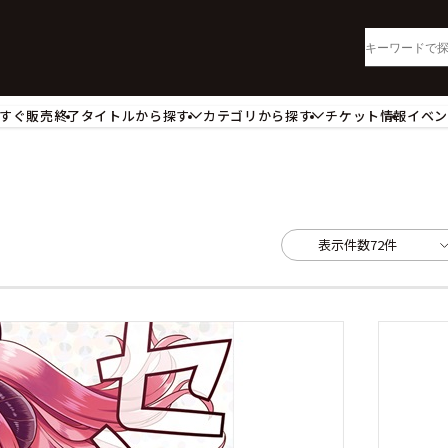
すぐ販売終了
タイトルから探す
カテゴリから探す
チケット情報
イベ
lu-ray・DVD
CD
ッジ
キーホルダー・ストラップ
ートボード
ステッカー・シール・カード
レードホルダー
カードスリーブ・カード収納ケー
表示件数
72件
活雑貨
食品・飲料品
パレル衣類
アパレル小物
籍
コミック・小説