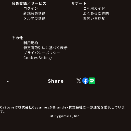
会員登録／サービス
サポート
フィギュア
ログイン
ご利用ガイド
アクリルスタンド
新規会員登録
よくあるご質問
バッジ
メルマガ登録
お問い合わせ
キーホルダー・ストラップ
クリアファイル
ぬいぐるみ
アートボード
その他
ステッカー・シール・カード
利用規約
タペストリー・ポスター
特定商取引法に基づく表示
アームサポーター
プライバシーポリシー
ブレードホルダー
Cookies Settings
カードスリーブ・カード収納ケース
ラバーマット・マウスパッド
モバイルグッズ
生活雑貨
Share
X
Facebook
LINE
食品・飲料品
(Twitter)
食器
食玩
アパレル衣類
アパレル小物
CyStoreは株式会社CygamesがBrandex株式会社に一部運営を委託していま
アクセサリー
す。
文具
© Cygames, Inc.
書籍
コミック・小説
その他グッズ