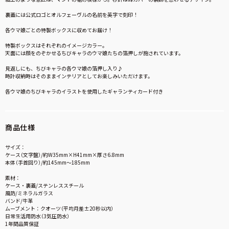
裏蓋には公式ロゴとオルフェーヴルの名前を英字で刻印！
各ウマ娘ごとの特製ボックスに収めてお届け！
特製ボックスはそれぞれのイメージカラー。
天面には顔をのぞかせるちびキャラのウマ娘たちの箔押しが施されています。
見返しにも、ちびキャラの各ウマ娘の箔押し入り♪
時計収納時はそのままインテリアとしてお楽しみいただけます。
各ウマ娘のちびキャラのイラストを使用したギャランティカード付き
商品仕様
サイズ：
ケース（文字盤）/約W35mm×H41mm×厚さ6.8mm
本体（手首回り）/約145mm～185mm
素材：
ケース・裏蓋/ステンレススチール
風防/ミネラルガラス
バンド/牛革
ムーブメント：クオーツ（平均月差±20秒以内）
日常生活用防水（3気圧防水）
1年間品質保証