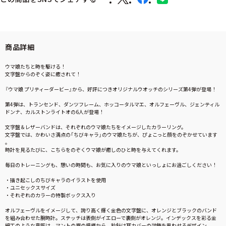
商品詳細
ウマ娘たちと時を駆ける！
文字盤からのぞく姿に癒されて！
『ウマ娘 プリティーダービー』から、好評につきオリジナルウオッチのシリーズ第4弾が登場！
第4弾は、トランセンド、ダンツフレーム、ホッコータルマエ、オルフェーヴル、ジェンティル
ドンナ、カルストンライトオの6人が登場！
文字盤＆レザーバンドは、それぞれのウマ娘たちをイメージしたカラーリング。
文字盤では、かわいさ満点の「ちびキャラ」のウマ娘たちが、ぴょこっと顔をのぞかせています
。
時計を見るたびに、こちらをのぞくウマ娘が癒しのひと時を与えてくれます。
毎日のトレーニングも、憩いの時間も、お気に入りのウマ娘といっしょにお過ごしください！
・描き起こしのちびキャラのイラストを使用
・ユニセックスサイズ
・それぞれのカラーの特製ボックス入り
オルフェーヴルをイメージして、誇り高く輝く金色の文字盤に、オレンジとブラックのバンド
を組み合わせた腕時計。ステッチは表側がイエローで裏側がオレンジ。インデックスを彩る金
細工のような意匠は、マントの裾の模様から。秒針は耳カバーの装飾を思わせるデザイン。