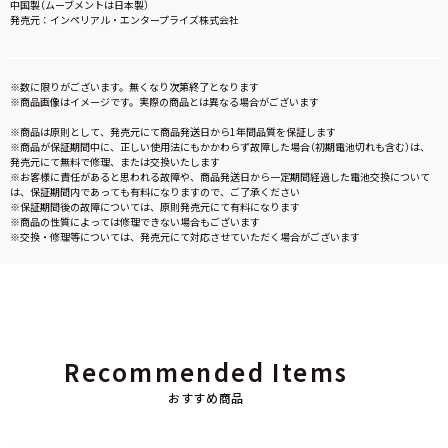
中国製（ムーブメントは日本製）
発売元：インペリアル・エンタープライズ株式会社
※数に限りがございます。無くなり次第終了となります
※商品画像はイメージです。実際の商品とは異なる場合がございます
※商品は原則として、発売元にて商品発送日から1年間品質を保証します
※商品が保証期間中に、正しい使用法にもかかわらず故障した場合（初期電池切れも含む）は、
発売元にて無料で修理、または交換いたします
※お客様に責任があると思われる故障や、商品発送日から一定期間経過した電池交換について
は、保証期間内であっても有料になりますので、ご了承ください
※保証期間後の故障については、原則発売元にて有料になります
※商品の性質によっては修理できない場合もございます
※交換・修理等については、発売元にて対応させていただく場合がございます
Recommended Items
おすすめ商品