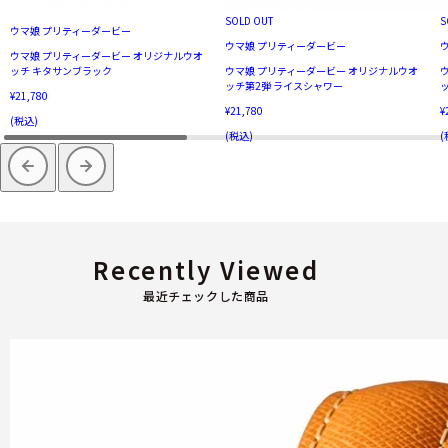
SOLD OUT
S
ウマ娘 プリティーダービー
ウマ娘 プリティーダービー
ウマ娘 プリティーダービー オリジナルウオ
ッチ キタサンブラック
ウマ娘 プリティーダービー オリジナルウオ
ッチ第2弾 ライスシャワー
¥21,780
¥21,780
¥
(税込)
(税込)
(
Recently Viewed
最近チェックした商品