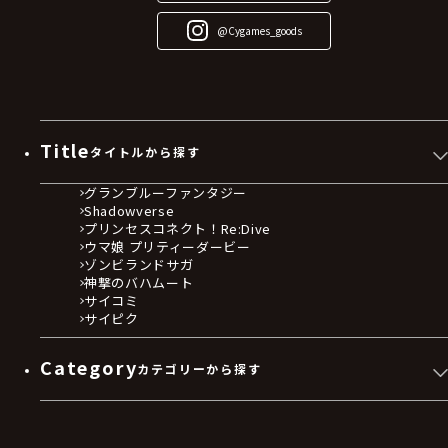
@Cygames_goods
Title
タイトルから探す
グランブルーファンタジー
Shadowverse
プリンセスコネクト！Re:Dive
ウマ娘 プリティーダービー
ゾンビランドサガ
神撃のバハムート
サイコミ
サイピク
Category
カテゴリーから探す
ゲームソフト
Blu-ray・DVD
CD