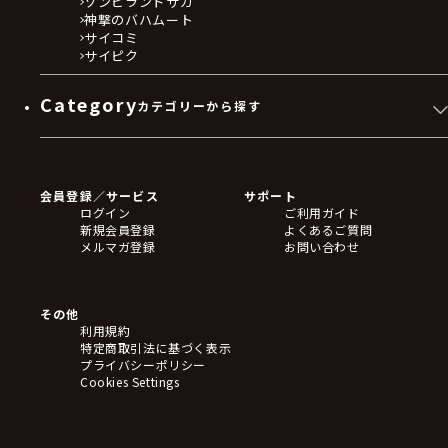
ゾンビランドサガ
神撃のバハムート
サイコミ
サイピク
Category
カテゴリーから探す
ゲームソフト
Blu-ray・DVD
CD
会員登録／サービス
サポート
フィギュア
ログイン
ご利用ガイド
アクリルスタンド
新規会員登録
よくあるご質問
バッジ
メルマガ登録
お問い合わせ
キーホルダー・ストラップ
クリアファイル
ぬいぐるみ
アートボード
その他
ステッカー・シール・カード
利用規約
タペストリー・ポスター
特定商取引法に基づく表示
アームサポーター
プライバシーポリシー
ブレードホルダー
Cookies Settings
カードスリーブ・カード収納ケース
ラバーマット・マウスパッド
モバイルグッズ