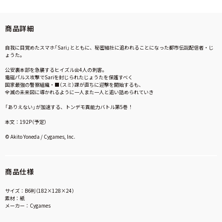
商品詳細
自我に目覚めたスマホ「Sari」とともに、秘密結社に追われることになった都市伝説配信者・じ
ょうた。
公安裏本部を急襲するヒイズル会4人の刺客。
電磁パルス攻撃でSariを封じられたじょうたを保護すべく
国家最強の警察組織・■（スミ）課が直ちに迎撃を開始するも、
全滅の未来図に導かれるように一人また一人と追い詰められていき――
「ありえない」が加速する、トンデモ異能力バトル第5巻！
本文：192P（予定）
© Akito Yoneda / Cygames, Inc.
商品仕様
サイズ：B6判（182×128×24）
素材：紙
メーカー：Cygames