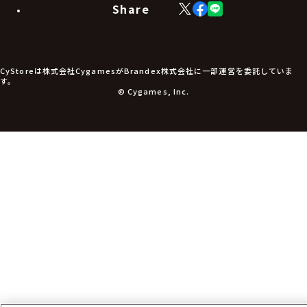
生活雑貨
Share
X
Facebook
LINE
食品・飲料品
(Twitter)
食器
食玩
アパレル衣類
アパレル小物
CyStoreは株式会社CygamesがBrandex株式会社に一部運営を委託していま
アクセサリー
す。
文具
© Cygames, Inc.
書籍
コミック・小説
その他グッズ
チケット