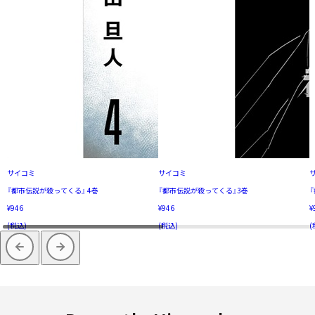
サイコミ
サイコミ
『都市伝説が殺ってくる』 4巻
『都市伝説が殺ってくる』3巻
¥946
¥946
¥
(税込)
(税込)
(