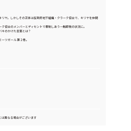
キリヤ。しかしその正体は反政府地下組織・クラーク協会で、キリヤを仲間
ーク協会のメンバーとディセントで牽制しあう一触即発の状況に。
バキのかけた言葉とは？
ミーツガール 第２巻。
とは異なる場合がございます