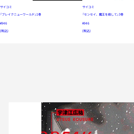
サイコミ
サイコミ
『ブレイクニューワールド』1巻
『センセイ、魔王を殺して』3巻
¥946
¥946
(税込)
(税込)