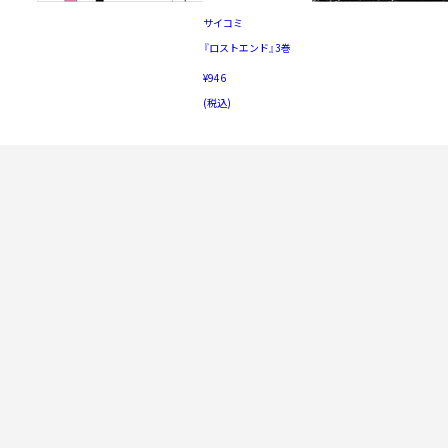
サイコミ
『ロストエンド』3巻
¥946
(税込)