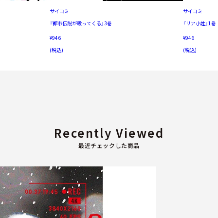
サイコミ
サイコミ
『都市伝説が殺ってくる』3巻
『リア小姓』1巻
¥946
¥946
(税込)
(税込)
Recently Viewed
最近チェックした商品