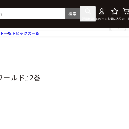
検索
詳細検索
ログイン
お気に入り
カー
ント一覧
トピックス一覧
フィギュア
クリアファイル
タペストリー・ポスター
ス
ラバーマット・マウスパッド
食器
ワールド』2巻
アクセサリー
その他グッズ