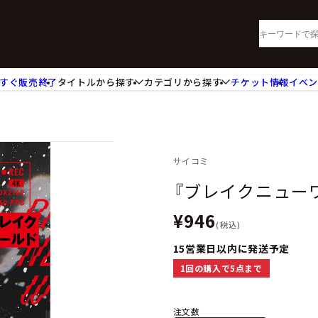
すぐ販売終了
タイトルから探す
カテゴリから探す
チケット情報
イベ
lu-ray・DVD
CD
ッジ
キーホルダー・ストラップ
ートボード
ステッカー・シール・カード
レードホルダー
カードスリーブ・カード収納ケー
サイコミ
活雑貨
食品・飲料品
『ブレイクニュー
パレル衣類
アパレル小物
¥946
籍
コミック・小説
(税込)
15営業日以内に発送予定
1回の購入で5点まで
注文数