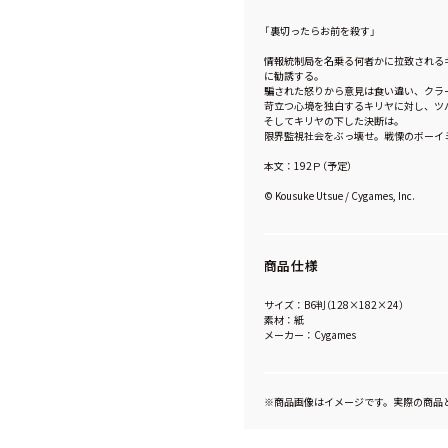
「裏切ったらお前を殺す」
情報統制局を名乗る何者かに拉致される
に勧誘する。
騙された怒りから意見は食い違い、クラ
苛立つ心境を独白するキリヤに対し、ツ
そしてキリヤの下した決断は――。
限界監視社会をぶっ壊せ。戦慄のボーイ
本文：192Ｐ（予定）
© Kousuke Utsue / Cygames, Inc.
商品仕様
サイズ：B6判（128×182×24）
素材：紙
メーカー：Cygames
※商品画像はイメージです。実際の商品