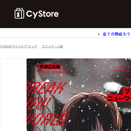
全ての商品
もう
ゲームソフト
B
CyStore(サイストア)トップ
コミック・小説
アクリルスタンド
バ
ぬいぐるみ
ア
アームサポーター
ブ
モバイルグッズ
生
食玩
ア
文具
書
チケット