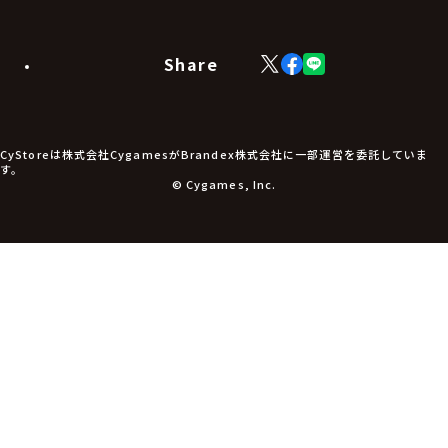
カードスリーブ・カード収納ケース
ラバーマット・マウスパッド
モバイルグッズ
生活雑貨
Share
X
Facebook
LINE
食品・飲料品
(Twitter)
食器
食玩
アパレル衣類
アパレル小物
CyStoreは株式会社CygamesがBrandex株式会社に一部運営を委託していま
アクセサリー
す。
文具
© Cygames, Inc.
書籍
コミック・小説
その他グッズ
チケット