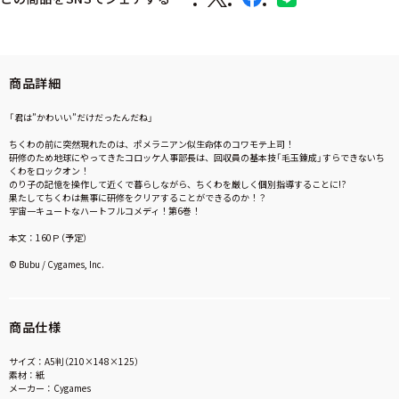
商品詳細
「君は”かわいい”だけだったんだね」
ちくわの前に突然現れたのは、ポメラニアン似生命体のコワモテ上司！
研修のため地球にやってきたコロッケ人事部長は、回収員の基本技「毛玉錬成」すらできないち
くわをロックオン！
のり子の記憶を操作して近くで暮らしながら、ちくわを厳しく個別指導することに!?
果たしてちくわは無事に研修をクリアすることができるのか！？
宇宙一キュートなハートフルコメディ！第6巻！
本文：160Ｐ（予定）
© Bubu / Cygames, Inc.
商品仕様
サイズ：A5判（210×148×125）
素材：紙
メーカー：Cygames