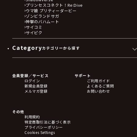
プリンセスコネクト！Re:Dive
ウマ娘 プリティーダービー
ゾンビランドサガ
神撃のバハムート
サイコミ
サイピク
Category
カテゴリーから探す
ゲームソフト
Blu-ray・DVD
CD
会員登録／サービス
サポート
フィギュア
ログイン
ご利用ガイド
アクリルスタンド
新規会員登録
よくあるご質問
バッジ
メルマガ登録
お問い合わせ
キーホルダー・ストラップ
クリアファイル
ぬいぐるみ
アートボード
その他
ステッカー・シール・カード
利用規約
タペストリー・ポスター
特定商取引法に基づく表示
アームサポーター
プライバシーポリシー
ブレードホルダー
Cookies Settings