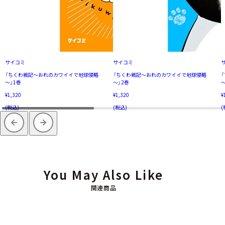
サイコミ
サイコミ
『ちくわ戦記～おれのカワイイで地球侵略
『ちくわ戦記～おれのカワイイで地球侵略
～』1巻
～』2巻
～
¥1,320
¥1,320
¥
(税込)
(税込)
(
You May Also Like
関連商品