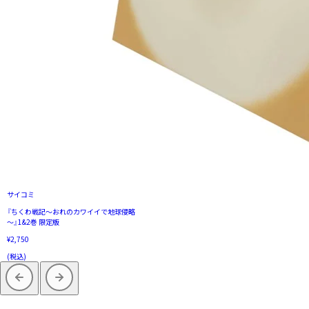
サイコミ
『ちくわ戦記～おれのカワイイで地球侵略
～』1&2巻 限定版
¥2,750
(税込)