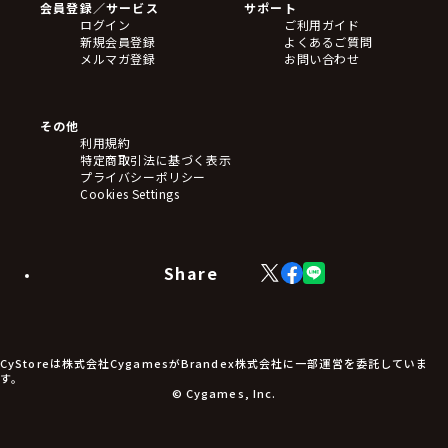
会員登録／サービス
サポート
フィギュア
ログイン
ご利用ガイド
アクリルスタンド
新規会員登録
よくあるご質問
バッジ
メルマガ登録
お問い合わせ
キーホルダー・ストラップ
クリアファイル
ぬいぐるみ
アートボード
その他
ステッカー・シール・カード
利用規約
タペストリー・ポスター
特定商取引法に基づく表示
アームサポーター
プライバシーポリシー
ブレードホルダー
Cookies Settings
カードスリーブ・カード収納ケース
ラバーマット・マウスパッド
モバイルグッズ
生活雑貨
Share
X
Facebook
LINE
食品・飲料品
(Twitter)
食器
食玩
アパレル衣類
アパレル小物
CyStoreは株式会社CygamesがBrandex株式会社に一部運営を委託していま
アクセサリー
す。
文具
© Cygames, Inc.
書籍
コミック・小説
その他グッズ