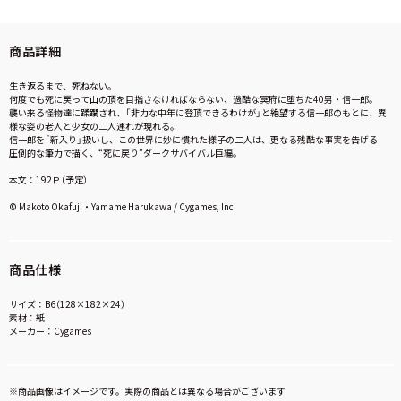
商品詳細
生き返るまで、死ねない。
何度でも死に戻って山の頂を目指さなければならない、過酷な冥府に堕ちた40男・信一郎。
襲い来る怪物達に蹂躙され、「非力な中年に登頂できるわけが」と絶望する信一郎のもとに、異
様な姿の老人と少女の二人連れが現れる。
信一郎を「新入り」扱いし、この世界に妙に慣れた様子の二人は、更なる残酷な事実を告げる――
圧倒的な筆力で描く、“死に戻り”ダークサバイバル巨編。
本文：192Ｐ（予定）
© Makoto Okafuji・Yamame Harukawa / Cygames, Inc.
商品仕様
サイズ：B6（128×182×24）
素材：紙
メーカー：Cygames
※商品画像はイメージです。実際の商品とは異なる場合がございます