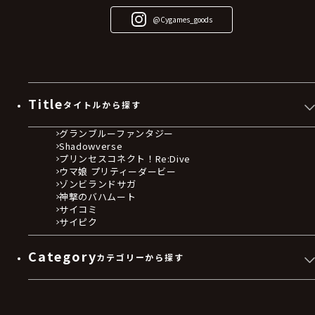
@Cygames_goods
Title
タイトルから探す
グランブルーファンタジー
Shadowverse
プリンセスコネクト！Re:Dive
ウマ娘 プリティーダービー
ゾンビランドサガ
神撃のバハムート
サイコミ
サイピク
Category
カテゴリーから探す
ゲームソフト
Blu-ray・DVD
CD