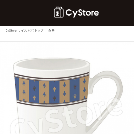
CyStore(サイストア)トップ
食器