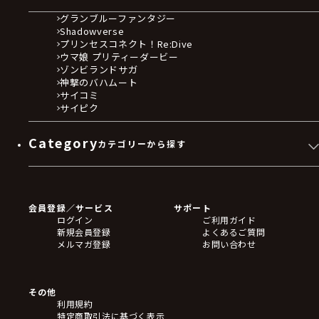
グランブルーファンタジー
Shadowverse
プリンセスコネクト！Re:Dive
ウマ娘 プリティーダービー
ゾンビランドサガ
神撃のバハムート
サイコミ
サイピク
Category
カテゴリーから探す
ゲームソフト
Blu-ray・DVD
CD
会員登録／サービス
サポート
フィギュア
ログイン
ご利用ガイド
アクリルスタンド
新規会員登録
よくあるご質問
バッジ
メルマガ登録
お問い合わせ
キーホルダー・ストラップ
クリアファイル
ぬいぐるみ
アートボード
その他
ステッカー・シール・カード
利用規約
タペストリー・ポスター
特定商取引法に基づく表示