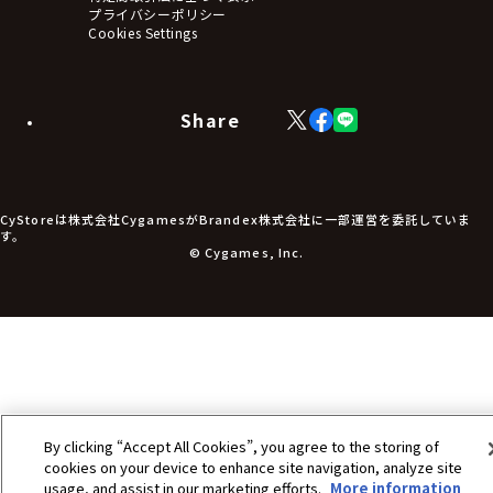
アームサポーター
プライバシーポリシー
ブレードホルダー
Cookies Settings
カードスリーブ・カード収納ケース
ラバーマット・マウスパッド
モバイルグッズ
生活雑貨
Share
X
Facebook
LINE
食品・飲料品
(Twitter)
食器
食玩
アパレル衣類
アパレル小物
CyStoreは株式会社CygamesがBrandex株式会社に一部運営を委託していま
アクセサリー
す。
文具
© Cygames, Inc.
書籍
コミック・小説
その他グッズ
チケット
By clicking “Accept All Cookies”, you agree to the storing of
cookies on your device to enhance site navigation, analyze site
usage, and assist in our marketing efforts.
More information