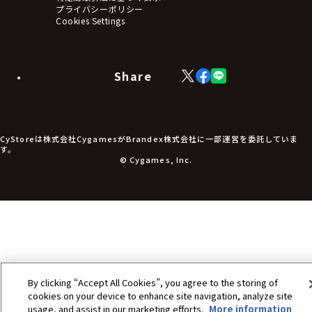
アームサポーター
プライバシーポリシー
ブレードホルダー
Cookies Settings
カードスリーブ・カード収納ケース
ラバーマット・マウスパッド
モバイルグッズ
生活雑貨
Share
X
Facebook
LINE
食品・飲料品
(Twitter)
食器
食玩
アパレル衣類
アパレル小物
CyStoreは株式会社CygamesがBrandex株式会社に一部運営を委託していま
アクセサリー
す。
文具
© Cygames, Inc.
書籍
コミック・小説
その他グッズ
チケット
By clicking “Accept All Cookies”, you agree to the storing of
cookies on your device to enhance site navigation, analyze site
usage, and assist in our marketing efforts.
More information