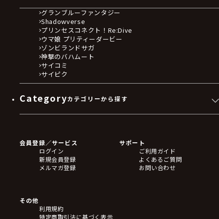
グランブルーファンタジー
Shadowverse
プリンセスコネクト！Re:Dive
ウマ娘 プリティーダービー
ゾンビランドサガ
神撃のバハムート
サイコミ
サイピク
Category
カテゴリーから探す
ゲームソフト
Blu-ray・DVD
CD
会員登録／サービス
サポート
フィギュア
ログイン
ご利用ガイド
アクリルスタンド
新規会員登録
よくあるご質問
バッジ
メルマガ登録
お問い合わせ
キーホルダー・ストラップ
クリアファイル
ぬいぐるみ
アートボード
その他
ステッカー・シール・カード
利用規約
タペストリー・ポスター
特定商取引法に基づく表示