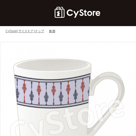
CyStore(サイストア)トップ
食器