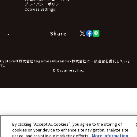
アームサポーター
プライバシーポリシー
ブレードホルダー
Cookies Settings
カードスリーブ・カード収納ケース
ラバーマット・マウスパッド
モバイルグッズ
生活雑貨
Share
X
Facebook
LINE
食品・飲料品
(Twitter)
食器
食玩
アパレル衣類
アパレル小物
CyStoreは株式会社CygamesがBrandex株式会社に一部運営を委託していま
アクセサリー
す。
文具
© Cygames, Inc.
書籍
コミック・小説
その他グッズ
チケット
By clicking “Accept All Cookies”, you agree to the storing of
cookies on your device to enhance site navigation, analyze site
usage, and assist in our marketing efforts.
More information