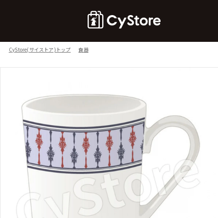
CyStore(サイストア)トップ
食器