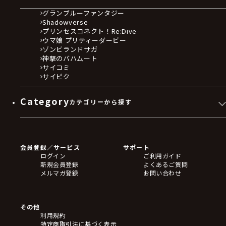
グランブルーファンタジー
Shadowverse
プリンセスコネクト！Re:Dive
ウマ娘 プリティーダービー
ゾンビランドサガ
神撃のバハムート
サイコミ
サイピク
Category
カテゴリーから探す
ゲームソフト
Blu-ray・DVD
CD
会員登録／サービス
サポート
フィギュア
ログイン
ご利用ガイド
アクリルスタンド
新規会員登録
よくあるご質問
バッジ
メルマガ登録
お問い合わせ
キーホルダー・ストラップ
クリアファイル
ぬいぐるみ
アートボード
その他
ステッカー・シール・カード
利用規約
タペストリー・ポスター
特定商取引法に基づく表示