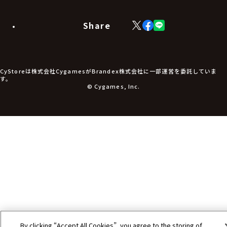
ラバーマット・マウスパッド
モバイルグッズ
生活雑貨
Share
X
Facebook
LINE
食品・飲料品
(Twitter)
食器
食玩
アパレル衣類
アパレル小物
CyStoreは株式会社CygamesがBrandex株式会社に一部運営を委託していま
アクセサリー
す。
文具
© Cygames, Inc.
書籍
コミック・小説
その他グッズ
チケット
By clicking “Accept All Cookies”, you agree to the storing of