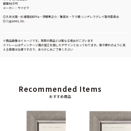
緩衝材/EPE
メーカー：サイピク
Ⓒ久住太陽・杉浦理史&Pita・伊藤隼之介／集英社・ウマ娘 シンデレラグレイ製作委員会
Ⓒ Cygames, Inc.
※商品画像はイメージです。実際の商品とは異なる場合がございます
※フレームはヴィンテージ風の加工を施したデザインとなっております。傷や擦れのように見
える模様は仕様ですので、あらかじめご了承ください
Recommended Items
おすすめ商品