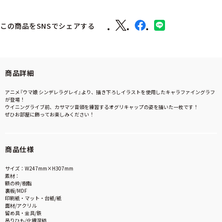
この商品をSNSでシェアする
商品詳細
アニメ『ウマ娘 シンデレラグレイ』より、描き下ろしイラストを使用したキャラファイングラフ
が登場！
ウイニングライブ前、カサマツ音頭を練習するオグリキャップの姿を描いた一枚です！
ぜひお部屋に飾ってお楽しみください！
商品仕様
サイズ：W247mm×H307mm
素材：
額の枠/樹脂
裏板/MDF
印刷紙・マット・台紙/紙
面材/アクリル
留め具・金具/鉄
吊りひも/化繊混紡