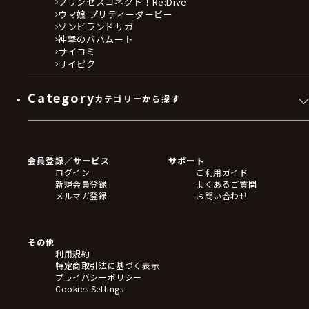
プリンセスコネクト！Re:Dive
ウマ娘 プリティーダービー
ゾンビランドサガ
神撃のバハムート
サイコミ
サイピク
Category
カテゴリーから探す
ゲームソフト
Blu-ray・DVD
CD
会員登録／サービス
サポート
フィギュア
ログイン
ご利用ガイド
アクリルスタンド
新規会員登録
よくあるご質問
バッジ
メルマガ登録
お問い合わせ
キーホルダー・ストラップ
クリアファイル
ぬいぐるみ
アートボード
その他
ステッカー・シール・カード
利用規約
タペストリー・ポスター
特定商取引法に基づく表示
アームサポーター
プライバシーポリシー
ブレードホルダー
Cookies Settings
カードスリーブ・カード収納ケース