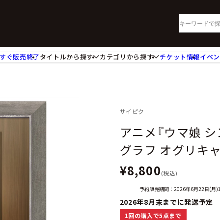
すぐ販売終了
タイトルから探す
カテゴリから探す
チケット情報
イベ
lu-ray・DVD
CD
ッジ
キーホルダー・ストラップ
ートボード
ステッカー・シール・カード
レードホルダー
カードスリーブ・カード収納ケー
サイピク
活雑貨
食品・飲料品
アニメ『ウマ娘 
パレル衣類
アパレル小物
グラフ オグリキャ
籍
コミック・小説
¥8,800
(税込)
予約販売期間：2026年6月22日(月)1
2026年8月末までに発送予定
1回の購入で5点まで