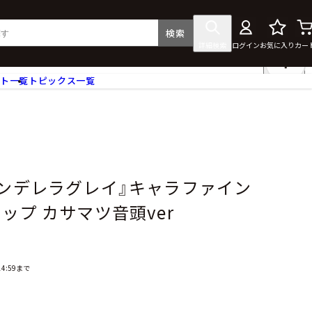
検索
詳細検索
ログイン
お気に入り
カー
ント一覧
トピックス一覧
フィギュア
クリアファイル
タペストリー・ポスター
ス
ラバーマット・マウスパッド
食器
シンデレラグレイ』キャラファイン
アクセサリー
ップ カサマツ音頭ver
その他グッズ
4:59まで