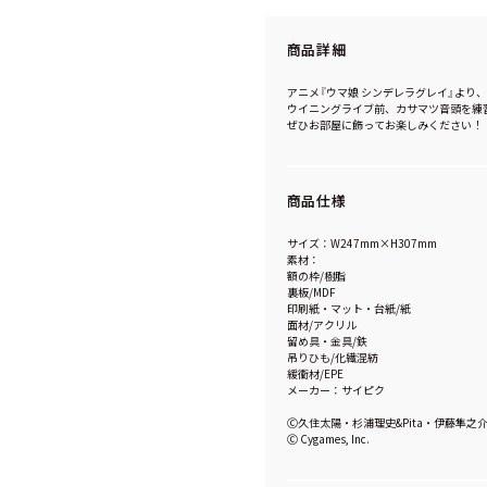
商品詳細
アニメ『ウマ娘 シンデレラグレイ』より
ウイニングライブ前、カサマツ音頭を練
ぜひお部屋に飾ってお楽しみください！
商品仕様
サイズ：W247mm×H307mm
素材：
額の枠/樹脂
裏板/MDF
印刷紙・マット・台紙/紙
面材/アクリル
留め具・金具/鉄
吊りひも/化繊混紡
緩衝材/EPE
メーカー：サイピク
Ⓒ久住太陽・杉浦理史&Pita・伊藤隼
Ⓒ Cygames, Inc.