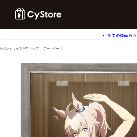
全ての商品
もう
ゲームソフト
B
CyStore(サイストア)トップ
アートボード
アクリルスタンド
バ
ぬいぐるみ
ア
アームサポーター
ブ
モバイルグッズ
生
食玩
ア
文具
書
チケット