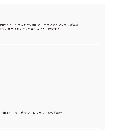
、描き下ろしイラストを使用したキャラファイングラフが登場！
習するオグリキャップの姿を描いた一枚です！
之介／集英社・ウマ娘 シンデレラグレイ製作委員会