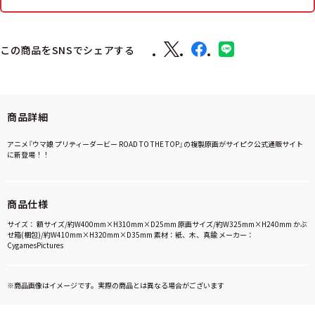
この商品をSNSでシェアする
商品詳細
アニメ『ウマ娘 プリティーダービー ROAD TO THE TOP』の複製原画がサイピク公式通販サイト
に新登場！！
商品仕様
サイズ： 額サイズ/約W400mm×H310mm×D25mm 原画サイズ/約W325mm×H240mm かぶ
せ箱(梱包)/約W410mm×H320mm×D35mm 素材：紙、木、真鍮 メーカー：
CygamesPictures
※商品画像はイメージです。実際の商品とは異なる場合がございます