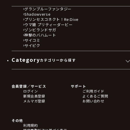
グランブルーファンタジー
Shadowverse
プリンセスコネクト！Re:Dive
ウマ娘 プリティーダービー
ゾンビランドサガ
神撃のバハムート
サイコミ
サイピク
Category
カテゴリーから探す
ゲームソフト
Blu-ray・DVD
CD
会員登録／サービス
サポート
フィギュア
ログイン
ご利用ガイド
アクリルスタンド
新規会員登録
よくあるご質問
バッジ
メルマガ登録
お問い合わせ
キーホルダー・ストラップ
クリアファイル
ぬいぐるみ
アートボード
その他
ステッカー・シール・カード
利用規約
タペストリー・ポスター