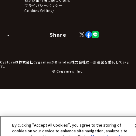
特定商取引法に基づく表示
アームサポーター
プライバシーポリシー
ブレードホルダー
Cookies Settings
カードスリーブ・カード収納ケース
ラバーマット・マウスパッド
モバイルグッズ
生活雑貨
Share
X
Facebook
LINE
食品・飲料品
(Twitter)
食器
食玩
アパレル衣類
アパレル小物
CyStoreは株式会社CygamesがBrandex株式会社に一部運営を委託していま
アクセサリー
す。
文具
© Cygames, Inc.
書籍
コミック・小説
その他グッズ
チケット
By clicking “Accept All Cookies”, you agree to the storing of
cookies on your device to enhance site navigation, analyze site