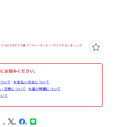
 Vol.3796 ウマ娘 プリティーダービー『サクラチヨノオー』」の
前にお読みください。
ついて
お支払い方法について
品・交換について
お届け時期について
ついて