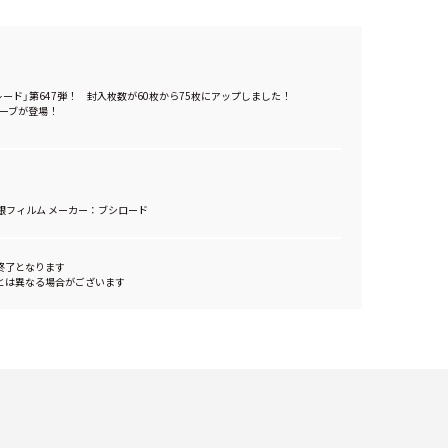
ード」第647弾！ 封入枚数が60枚から75枚にアップしました！
リーブが登場！
、銀フィルム メーカー：ブシロード
終了となります
とは異なる場合がございます