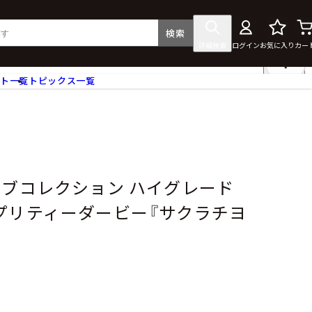
検索
詳細検索
ログイン
お気に入り
カー
ント一覧
トピックス一覧
フィギュア
クリアファイル
タペストリー・ポスター
ス
ラバーマット・マウスパッド
食器
ーブコレクション ハイグレード
アクセサリー
マ娘 プリティーダービー『サクラチヨ
その他グッズ