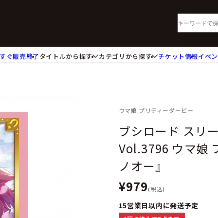
すぐ販売終了
タイトルから探す
カテゴリから探す
チケット情報
イベ
lu-ray・DVD
CD
ッジ
キーホルダー・ストラップ
ートボード
ステッカー・シール・カード
レードホルダー
カードスリーブ・カード収納ケー
ウマ娘 プリティーダービー
活雑貨
食品・飲料品
ブシロード スリ
パレル衣類
アパレル小物
Vol.3796 ウ
籍
コミック・小説
ノオー』
¥979
(税込)
15営業日以内に発送予定