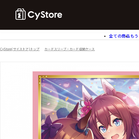
全ての商品
もう
ゲームソフト
B
CyStore(サイストア)トップ
カードスリーブ・カード収納ケース
アクリルスタンド
バ
ぬいぐるみ
ア
アームサポーター
ブ
モバイルグッズ
生
食玩
ア
文具
書
チケット