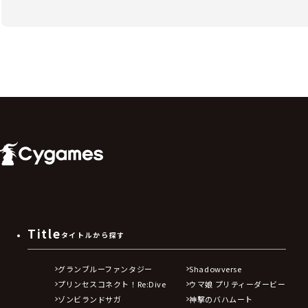
Title
タイトルから探す
グランブルーファンタジー
Shadowverse
プリンセスコネクト！Re:Dive
ウマ娘 プリティーダービー
ゾンビランドサガ
神撃のバハムート