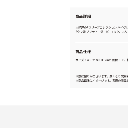
商品詳細
大好評の「スリーブコレクション ハイグレ
『ウマ娘 プリティーダービー』より、ス
商品仕様
サイズ：W67mm×H92mm 素材：PP
※数に限りがございます。無くなり次第
※商品画像はイメージです。実際の商品